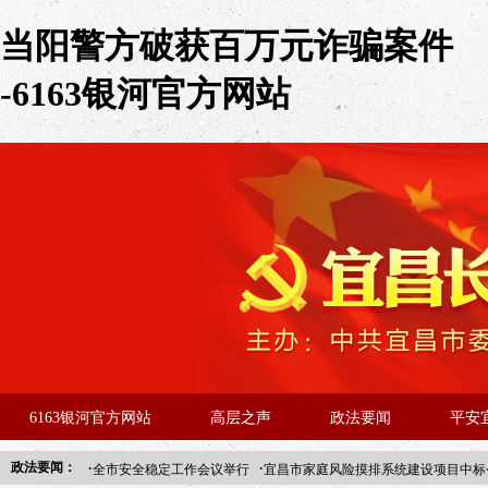
当阳警方破获百万元诈骗案件
-6163银河官方网站
6163银河官方网站
高层之声
政法要闻
平安
·
·
政法要闻：
全市安全稳定工作会议举行
宜昌市家庭风险摸排系统建设项目中标