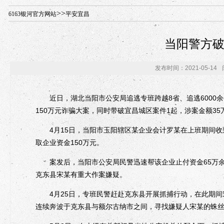
年“招才兴业”事业单位人才引进·北京站人民大学入校工作提醒
>>
6163银河官方网站
平安宜昌
当阳警方
发布时间：2021-05-14
近日，湖北当阳市公安局追逃专班跨越8省、追逃6000
150万元诈骗大案，同时带破宜昌城区案件1起，涉案金额3
4月15日，当阳市玉阳辖区某企业会计罗某在上班期间收
取企业资金150万元。
案发后，当阳市公安局民警迅速帮该企业止付资金65万余
克东县宋某有重大作案嫌疑。
4月25日，专班民警赶赴克东县开展抓捕行动，在此期间
连续奔波于克东县与额尔古纳市之间，寻找嫌疑人宋某的蛛