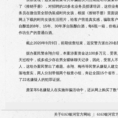
了《推销手册》，对招聘的10多名业务员授课培训，这些业
务员在微信里全部伪装成时尚女孩，根据《推销手册》里面
网上下载的时尚女孩生活照片，给客户营造真实感，骗取客
自酿造的8年、15年、30年茅台陈酿白酒，每6瓶一箱，价格
作坊生产的普通白酒。
截止2020年9月9日，前期侦查结束，远安警方派出20
据办案民警余翔介绍，本案涉案资金达100多万元，受害人
天过程中，或多或少存在男女暧昧聊天记录，因此，受害人
人，这给办案民警出了难题。余翔、梅祎等民警从嫌疑人建
落地查实，两人分别带领两个核查小组，奔赴全国15个省市
了22名嫌疑人的犯罪证据。
龚某等5名嫌疑人在实施诈骗活动中，还从网上购买了数千
关于6163银河官方网站
|
6163银河