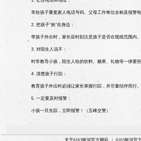
常给孩子重复家人电话号码、父母工作单位全称及报警电话
2. 把孩子“拴”在身边：
带孩子外出时，家长应时刻注意孩子是否在视线范围内
3. 对陌生人说不：
时常教导小孩，陌生人给的饮料、糖果、礼物等一律要拒
4. 清楚孩子行踪：
教育孩子外出时必须让家长掌握行踪，并尽量结伴而行。
5. 一定要及时报警：
小孩一旦失踪，立即报警！（五峰交警）
关于6163银河官方网站
|
6163银河