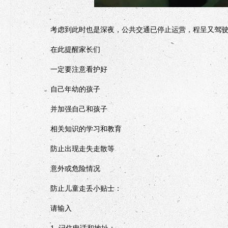
考虑到此时也是深夜，公共交通已停止运营，程呈又驾驶
在此提醒家长们
一定要注意看护好
自己年幼的孩子
并加强自己和孩子
相关知识的学习和教育
防止出现走失走散等
意外或危险情况
防止儿童走丢小贴士：
请输入
1. 记住电话和地址：