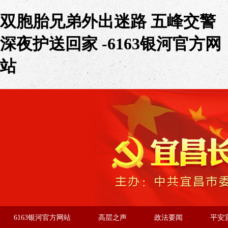
双胞胎兄弟外出迷路 五峰交警
深夜护送回家 -6163银河官方网
站
6163银河官方网站
高层之声
政法要闻
平安