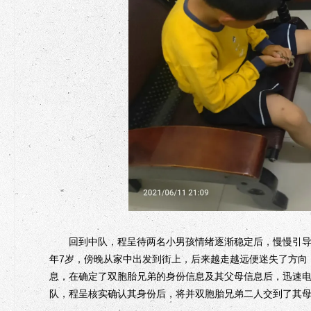
回到中队，程呈待两名小男孩情绪逐渐稳定后，慢慢引导询
年7岁，傍晚从家中出发到街上，后来越走越远便迷失了方向
息，在确定了双胞胎兄弟的身份信息及其父母信息后，迅速
队，程呈核实确认其身份后，将并双胞胎兄弟二人交到了其