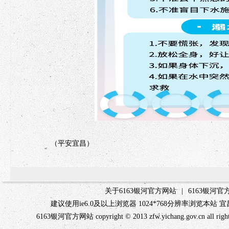
（平安宜昌）
关于6163银河官方网站
|
6163银河
建议使用ie6.0及以上浏览器 1024*768分辨率浏览本
6163银河官方网站 copyright © 2013 zfw.yichang.gov.c