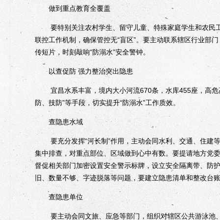
做到重点教育全覆盖
要特别关注农村学生、留守儿童、特殊家庭学生和农民工
联控工作机制，确保管控无“盲区”。要主动联系辖区行业部
传短片，时刻敲响“防溺水”安全警钟。
以查促防 强力整治突出隐患
宜昌水系丰富，境内大小河流670条，水库455座，高危
防、技防”等手段，切实提升“防溺水”工作质效。
查隐患水域
要充分发挥“河长制”作用，主动会同水利、交通、住建等
集中排查，对重点部位、区域做到心中有数。要提请地方党
督促相关部门加密设置安全警示标牌，设立安全隔离带、防
旧、数量不够、字迹脱落等问题，要建立隐患清单和整改台
查隐患单位
要主动会同文旅、应急等部门，组织对辖区公共游泳池、水