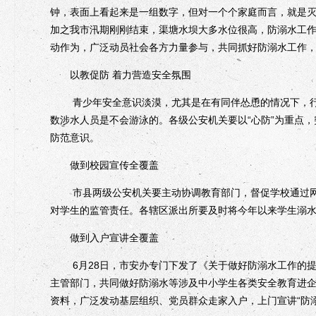
钟，表面上看起来是一组数字，但对一个个家庭而言，就是
加之我市汛期刚刚结束，渠塘水坝大多水位很高，防溺水工作
动作为，广泛动员社会各方力量参与，共同抓好防溺水工作
以教促防 着力营造安全氛围
青少年安全意识淡漠，尤其是在有同伴怂恿的情况下，行
数涉水人员是不会游泳的。各级公安机关要以“心防”为重点
防范意识。
做到校园宣传全覆盖
市县两级公安机关要主动协调教育部门，督促学校通过网
对学生的监管责任。各辖区派出所要及时将今年以来学生溺
做到入户宣讲全覆盖
6月28日，市安办专门下发了《关于做好防溺水工作的提
主管部门，共同做好防溺水等涉及中小学生各类安全教育进
资料，广泛发动基层组织、党员群众走家入户，上门宣讲“防