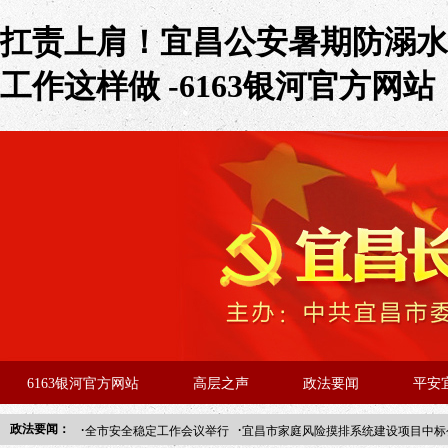
扛责上肩！宜昌公安暑期防溺水
工作这样做 -6163银河官方网站
6163银河官方网站
高层之声
政法要闻
平安
·
·
政法要闻：
全市安全稳定工作会议举行
宜昌市家庭风险摸排系统建设项目中标