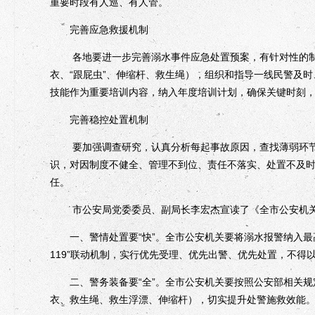
重要时段有人巡、有人管。
完善应急救援机制
各地要进一步完善溺水事件应急处置预案，有针对性的制定
衣、“跟屁虫”、伸缩杆、救生绳），组织和指导一线民警及
技能作为重要培训内容，纳入年度培训计划，确保关键时刻
完善稳控处置机制
要加强调查研究，认真分析每起事故原因，查找薄弱环节
识，对因制度不健全、管理不到位、责任不落实、处置不及
任。
市公安局党委委员、副局长李宏杰宣读了《全市公安机关
一、警情处置要“快”。全市公安机关要将溺水报警纳入最高警情
119”联动机制，实行优先受理、优先出警、优先处置，不得
二、警务装备要“全”。全市公安机关要按照公安部相关规定
衣、救生绳、救生浮漂、伸缩杆），切实提升处警施救效能