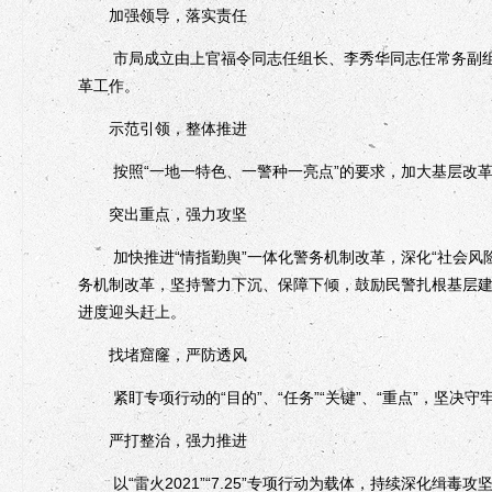
加强领导，落实责任
市局成立由上官福令同志任组长、李秀华同志任常务副组
革工作。
示范引领，整体推进
按照“一地一特色、一警种一亮点”的要求，加大基层改革
突出重点，强力攻坚
加快推进“情指勤舆”一体化警务机制改革，深化“社会风险
务机制改革，坚持警力下沉、保障下倾，鼓励民警扎根基层
进度迎头赶上。
找堵窟窿，严防透风
紧盯专项行动的“目的”、“任务”“关键”、“重点”，坚决守牢
严打整治，强力推进
以“雷火2021”“7.25”专项行动为载体，持续深化缉