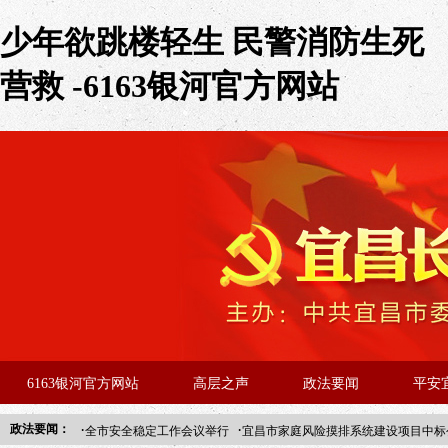
少年欲跳楼轻生 民警消防生死
营救 -6163银河官方网站
6163银河官方网站
高层之声
政法要闻
平安
·
·
政法要闻：
全市安全稳定工作会议举行
宜昌市家庭风险摸排系统建设项目中标