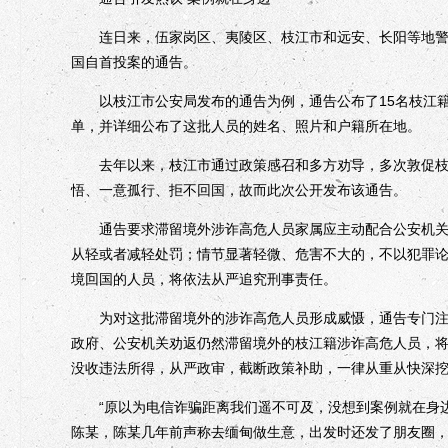
连日来，伍家岗区、夷陵区、枝江市和远安、长阳等地警方
国自首投案的通告。
以枝江市公安局发布的通告为例，通告公布了15名枝江籍
单，并详细公布了这批人员的姓名、照片和户籍所在地。
去年以来，枝江市通过政策感召和多方劝导，多次敦促枝江
悟、一意孤行、拒不回国，故而此次公开发布该通告。
通告要求滞留境外涉诈高危人员家属应主动配合公安机关联
从轻或者减轻处罚；情节显著轻微、危害不大的，不以犯罪
境回国的人员，将依法从严追究刑事责任。
为对这批滞留境外的涉诈高危人员形成威慑，通告专门注明
政府、公安机关劝返仍然滞留境外的枝江籍涉诈高危人员，
没收违法所得，从严政审，截断政策补助，一律从重从快深挖
“原以为电信诈骗距离我们遥不可及，没想到案例就在身边
陈某，陈某几年前声称去缅甸做生意，出发时还发了朋友圈