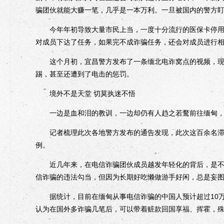
骗团伙就能大赚一笔，几乎是一本万利。一旦被国内的警方盯
今年年初导致大量市民上当，一度十分流行的医保卡停用的
对成员下达了任务，如果完不成诈骗任务，还会对成员进行
这个月初，宜昌警方发布了一条缅北电诈窝点的视频，现场
踢，甚至还遭到了电击的惩罚。
境外不是天堂 切莫执迷不悟
一边是血和泪的教训，一边却仍有人趋之若鹜前往缅甸，
记者梳理此次各地警方发布的通告发现，此次这百余名滞留
例。
近几年来，在电信诈骗团伙成员越发年轻化的背后，是不少
信诈骗的违法勾当，但因为长期好吃懒做游手好闲，总是妄
据统计，目前在缅甸从事电信诈骗的中国人预计超过10万
认为在国外多诈骗几笔后，可以带着赃款回国享福、挥霍，