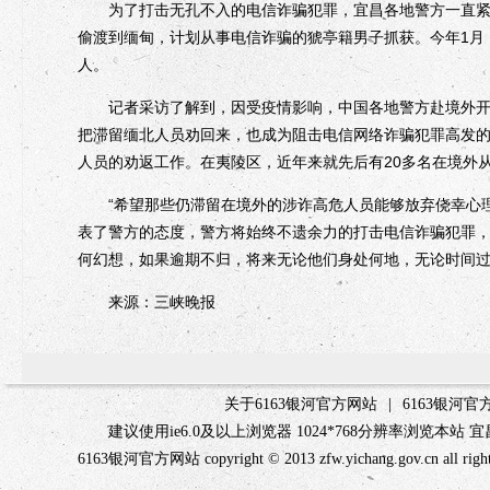
为了打击无孔不入的电信诈骗犯罪，宜昌各地警方一直紧绷
偷渡到缅甸，计划从事电信诈骗的猇亭籍男子抓获。今年1月
人。
记者采访了解到，因受疫情影响，中国各地警方赴境外开展
把滞留缅北人员劝回来，也成为阻击电信网络诈骗犯罪高发
人员的劝返工作。在夷陵区，近年来就先后有20多名在境外
“希望那些仍滞留在境外的涉诈高危人员能够放弃侥幸心理
表了警方的态度，警方将始终不遗余力的打击电信诈骗犯罪，
何幻想，如果逾期不归，将来无论他们身处何地，无论时间
来源：三峡晚报
关于6163银河官方网站
|
6163银河
建议使用ie6.0及以上浏览器 1024*768分辨率浏览本
6163银河官方网站 copyright © 2013 zfw.yichang.gov.c