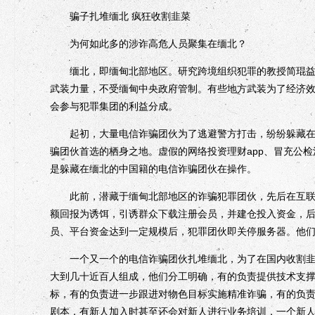
骗子扎堆缅北 疯狂收割韭菜
为何如此多的涉诈高危人员聚集在缅北？
缅北，即缅甸北部地区。研究跨境组织犯罪的教授简琨益表
武装力量，不受缅甸中央政府管制。有些地方武装为了经济
会参与犯罪集团的利益分成。
起初，大量电信诈骗团伙为了逃避警方打击，纷纷躲藏在菲
骗团伙首选的栖身之地。虚假的网络投资理财app、冒充公
是躲藏在缅北的中国籍的电信诈骗团伙在操作。
此前，潜藏于缅甸北部地区的诈骗犯罪团伙，先后在互联网发布
额回报为诱饵，引诱群众下载注册会员，并建仓投入资金，
员、平台资金达到一定规模后，犯罪团伙即关停服务器。他们对
一个又一个的电信诈骗团伙扎堆缅北，为了在国内收割韭菜
大到几十近百人组成，他们分工明确，有的负责提供技术支撑
标，有的负责进一步跟进对物色目标实施精准诈骗，有的负
剧本，有新人加入时甚至还会对新人进行业务培训，一个新人