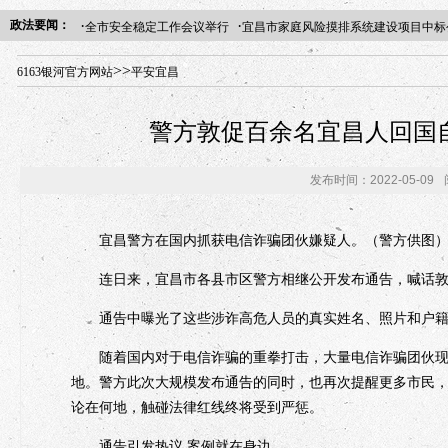
·
·
政法要闻：
全市安全稳定工作会议举行
宜昌市家庭风险摸排系统建设项目中标
年“招才兴业”事业单位人才引进·北京站人民大学入校工作提醒
>>
6163银河官方网站
平安宜昌
警方敦促百余名宜昌人回国
发布时间：2022-05-09
宜昌警方在国内抓获电信诈骗团伙嫌疑人。（警方供图
连日来，宜昌市各县市区警方相继公开发布通告，喊话敦
通告中曝光了这些涉诈高危人员的真实姓名、照片和户籍
随着国内对于电信诈骗的重拳打击，大量电信诈骗团伙现在
地。警方此次大规模发布通告的同时，也再次提醒更多市民
论在何地，触碰法律红线终将受到严惩。
通告引发热议 案例就在身边