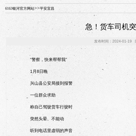
年“招才兴业”事业单位人才引进·北京站人民大学入校工作提醒
>>
6163银河官方网站
平安宜昌
急！货车司机
发布时间：2024-01-19
“警察，快来帮帮我”
1月8日晚
兴山县公安局接到报警
一位群众求助
称自己驾驶货车行驶时
突然头晕、不能动
听到电话里虚弱的声音