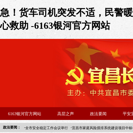
急！货车司机突发不适，民警暖
心救助 -6163银河官方网站
6163银河官方网站
高层之声
政法要闻
平安
·
·
政法要闻：
全市安全稳定工作会议举行
宜昌市家庭风险摸排系统建设项目中标