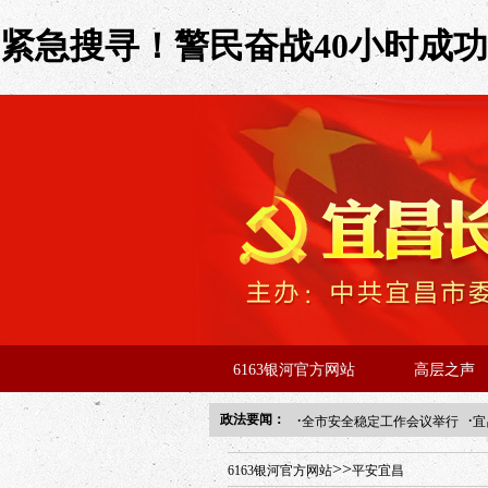
紧急搜寻！警民奋战40小时成功寻
6163银河官方网站
高层之声
·
·
政法要闻：
全市安全稳定工作会议举行
宜
年“招才兴业”事业单位人才引进
>>
6163银河官方网站
平安宜昌