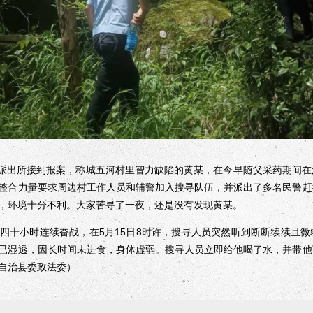
派出所接到报案，称城五河村里智力缺陷的黄某，在今早随父采药期间在
整合力量要求周边村工作人员和辅警加入搜寻队伍，并派出了多名民警赶
，环境十分不利。大家苦寻了一夜，还是没有发现黄某。
十小时连续奋战，在5月15日8时许，搜寻人员突然听到断断续续且微
已湿透，因长时间未进食，身体虚弱。搜寻人员立即给他喝了水，并带他
自治县委政法委）