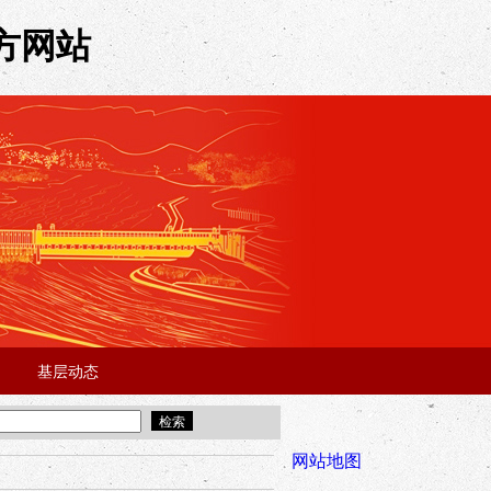
方网站
基层动态
·
·
5年“招才兴业”事业单位人才引进·北京站面试成绩公告
宜昌市2025
全市安全稳
网站地图
年“招才兴业