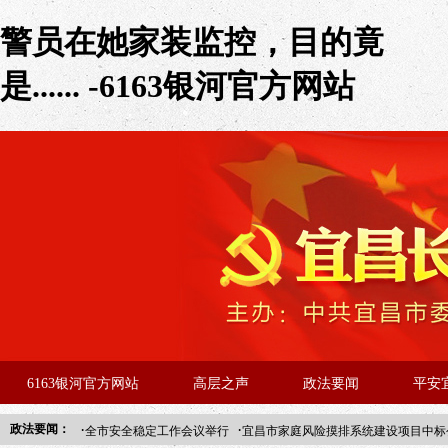
警员在她家装监控，目的竟
是...... -6163银河官方网站
6163银河官方网站
高层之声
政法要闻
平安
·
·
政法要闻：
全市安全稳定工作会议举行
宜昌市家庭风险摸排系统建设项目中标