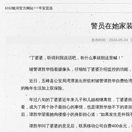
年“招才兴业”事业单位人才引进·北京站人民大学入校工作提醒
>>
6163银河官方网站
平安宜昌
警员在她家装监
发布时间：2024-05-24
“丁婆婆，听得到我说话吧，有什么事就朝这里喊！”
辅警谭胜华指着摄像头，仔细给丁婆婆介绍监控的功能，丁
近日，五峰县公安局湾潭派出所驻村辅警谭胜华自费给湾潭
的晚年生活加上双保险。
年过八旬的丁婆婆近年来儿子和儿媳相继离世，丁婆婆疾病
看，成为了两个孙子最担心的事情，也是谭胜华放不下的牵
后，谭胜华望着她佝偻瘦小的身影担心道：“如果发生意外我
谭胜华问了婆婆的意见后，联系移动公司自费400余元，