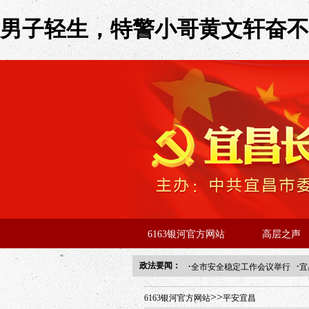
男子轻生，特警小哥黄文轩奋不顾
6163银河官方网站
高层之声
·
·
政法要闻：
全市安全稳定工作会议举行
宜
年“招才兴业”事业单位人才引进
>>
6163银河官方网站
平安宜昌