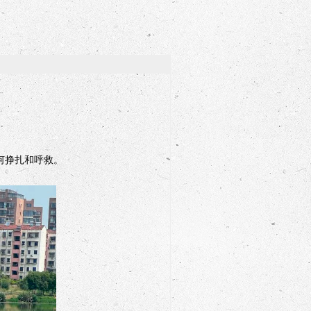
！
何挣扎和呼救。