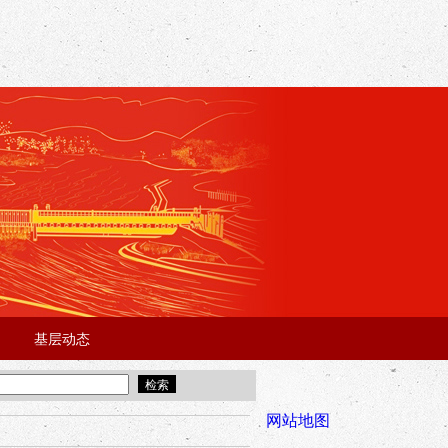
基层动态
·
·
5年“招才兴业”事业单位人才引进·北京站面试成绩公告
宜昌市2025
全市安全稳
网站地图
年“招才兴业