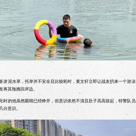
淤泥水草，托举并不安全且比较耗时，黄文轩立即让战友扔来一个游泳
友将其拖拽回岸边。
时的他虽然眼睛已经睁开，但意识依然不清且肚子高高鼓起，特警队员
几分意识。