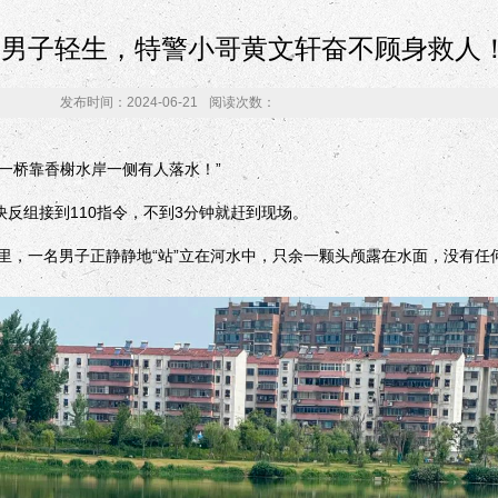
男子轻生，特警小哥黄文轩奋不顾身救人
发布时间：2024-06-21
阅读次数：
一桥靠香榭水岸一侧有人落水！”
反组接到110指令，不到3分钟就赶到现场。
一名男子正静静地“站”立在河水中，只余一颗头颅露在水面，没有任