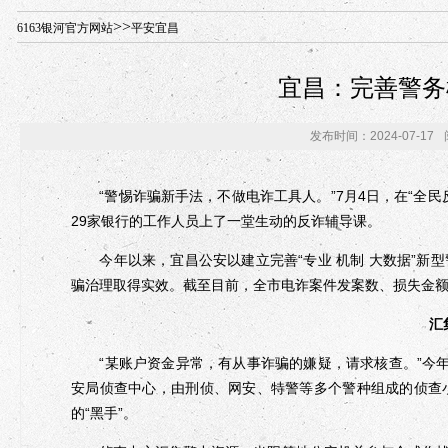
年“招才兴业”事业单位人才引进·北京站人民大学入校工作提醒
>>
6163银河官方网站
平安宜昌
宜昌：完善警务
发布时间：2024-07-17
“警惕诈骗新手法，不做电诈工具人。”7月4日，在“全民
29家银行的工作人员上了一堂生动的反诈辅导课。
今年以来，宜昌公安以建立完善“专业 机制 大数据”新
骗治理取得实效。截至目前，全市电诈案件发案数、损失金额分别
汇
“某账户资金异常，有从事诈骗的嫌疑，请求核查。”今年
安局侦查中心，由刑侦、网安、特警等多个警种组成的侦查
的“黑手”。