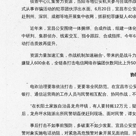
侦查中心汇集警力资源，当阳等地公安机关参与合成作战
式从事诈骗活动的犯罪团伙浮出水面。6月20日，宜昌市公
赴荆州、深圳、成都等地开展集中收网，抓获犯罪嫌疑人40余
近年来，宜昌公安围绕一体捆绑、合成作战，组建一体化
中研判、集群侦办、线索交互、指令跟踪、合成指挥。今年
动打击质效再提升。
资源力量加速汇集，作战机制加速融合，带来的是战斗力的
嫌疑人600余名，全链条打击电信网络诈骗团伙数同比上升50
协
电诈治理要靠依法打击，更要靠全民防范。在宜昌市公安局
银行、通信运营商的工作人员与民警相互配合、协同作战，
“在长阳土家族自治县龙舟坪镇，有人要转账12万元，疑
后，龙舟坪水陆派出所民警胡磊便赶到现场。面对民警，谭
事后打击不如事前预防，多破案不如少发案。宜昌公安坚
警对象实施电话劝阻，对紧急高危预警对象开展见面劝阻。同