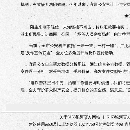
机制，有效提升劝阻效率。今年以来，宜昌公安累计止付挽损
全
“陌生来电不轻信，未知链接不点击，转账汇款要核实……
派出所民警走进商圈、公园、广场等人员密集场所，向过往
当前，全市公安机关依托“一居一警、一村一辅”，广泛动
建“反诈宣传联盟”，全方位多角度开展反诈宣传活动。
宜昌公安自主研发数据分析系统，通过综合各方数据、甄
案件逐一分析，对受害群体、手段特征、高发案件类型等进
“电诈套路层出不穷，治理工作也要与时俱进，我们将进一
理，全力守护群众财产安全，提升群众的安全感、满意度。”
关于6163银河官方网站
|
6163银河
建议使用ie6.0及以上浏览器 1024*768分辨率浏览本