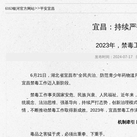
年“招才兴业”事业单位人才引进·北京站人民大学入校工作提醒
>>
6163银河官方网站
平安宜昌
宜昌：持续严
2023年，禁
发布时间：2024-07-17
6月21日，湖北省宜昌市“全民共治、防范青少年药物滥
宜昌禁毒工作迈入新阶段。
禁毒工作事关国家安危、民族兴衰、人民福祉。近年来，宜
统观念、法治思维、强基导向，持续严打态势，创新治理模
情，不断推动禁毒工作取得新成效。2023年，宜昌禁毒工作
机制牵引
毒品之害猛于虎，必须出重拳、下重手。