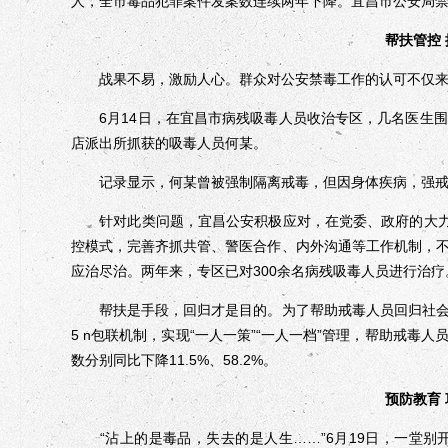
人，全市毒品犯罪案件发案数连续两年下降。宜昌市公安局禁
帮扶管控
战果不易，激励人心。群众对公安禁毒工作的认可不仅来自
6月14日，在宜昌市病残吸毒人员收治专区，几名医生围
店派出所抓获的吸毒人员何某。
记录显示，何某曾被强制隔离戒毒，但因身体疾病，强戒
针对此类问题，宜昌公安积极应对，在党委、政府的大力支
控模式，完善齐抓共管、警医合作、内外沟通等工作机制，
应治尽治。两年来，专区已对300余名病残吸毒人员进行治疗
帮扶是手段，回归才是目的。为了帮助戒毒人员回归社会
5 n包联机制，实现“一人一策”“一人一档”管理，帮助戒
数分别同比下降11.5%、58.2%。
预防教育
“沾上的是毒品，失去的是人生……”6月19日，一堂别