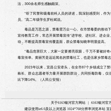
法，300余名师生感触颇深。
“听了民警和吸毒前科人员的讲述，我深刻感受到，作为
员。”高二年级学生罗杜斌说。
毒品是万恶之源，禁毒需万众一心。在市禁毒委的推动下，
宣传教育工作，常态开展禁毒宣传“进学校、进社区、进企业
动，不断提高禁毒宣传覆盖面，群众禁毒知晓率明显提高。
“毒品危害巨大，大家一定要擦亮双眼，千万不要被好奇心
毒宣传单。黄丽芳是远近闻名的禁毒社工，也是伍家乡禁毒
2023年以来，宜昌公安牵头，在全市87个乡镇成立了
栋长、群众志愿者等力量开展群防群治，共同拒毒防毒，仅伍家
比下降14%。（人民公安报）
关于6163银河官方网站
|
6163银河
建议使用ie6.0及以上浏览器 1024*768分辨率浏览本