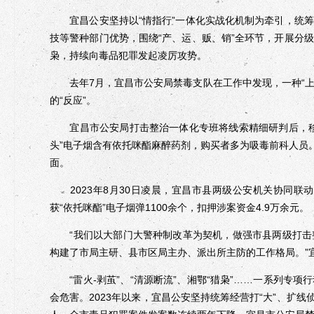
宜昌公安坚持以“情指行”一体化实战化机制为牵引，统筹
技等警种部门优势，围绕“产、运、贩、销”全环节，开展分
枭，持续向毒品犯罪发起凌厉攻势。
去年7月，宜昌市公安局禁毒支队在工作中发现，一种“上头
的“反应”。
宜昌市公安局打击整治一体化专班将线索精细研判后，移
头”电子烟含有依托咪酯麻醉药剂，购买者多为吸毒前科人员
面。
2023年8月30日凌晨，宜昌市县两级公安机关协同联
获“依托咪酯”电子烟弹1100余个，扣押涉案资金4.9万余元。
“我们以大部门大警种制改革为契机，做强市县两级打击
构建了市局主研、县市区局主办、派出所主防的工作格局。”
“雷火-剥茧”、“清源断流”、湘鄂“猎枭”……一系列专
会危害。2023年以来，宜昌公安坚持统筹经营打“大”、扩线侦