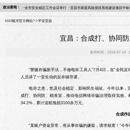
·
·
政法要闻：
全市安全稳定工作会议举行
宜昌市家庭风险摸排系统建设项目中标
年“招才兴业”事业单位人才引进·北京站人民大学入校工作提醒
>>
6163银河官方网站
平安宜昌
宜昌：合成打、协同防
发布时间：2024-07-18
“警惕诈骗新手法，不做电诈工具人”7月4日，在“全民反
人员讲了一堂生动的反诈辅导课。
电诈之患，危及社会稳定，影响民生福祉。今年以来，宜昌
成打、协同防、精准宣，推动电信网络诈骗治理取得实效。
34.2%，累计追赃挽损3100余万元。
合成作
“某账户资金异常，有从事诈骗的嫌疑，请求核查！”今年