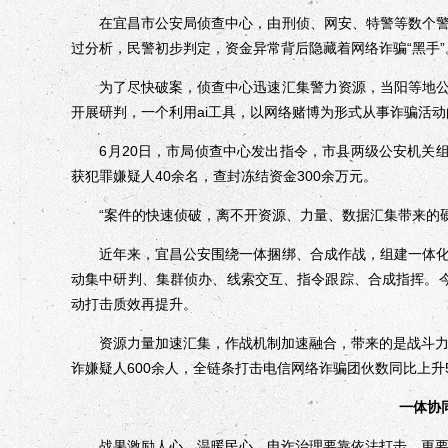
在宜昌市公安局侦查中心，由刑侦、网安、特警等数个警
过分析，民警初步判定，资金异常背后隐藏着网络诈骗“黑手”
为了尽快破案，侦查中心迅速汇集警力资源，当阳等地公
开展研判，一个利用ai工具，以网络赌博为形式从事诈骗活
6月20日，市局侦查中心发出指令，市县两级公安机关组
获犯罪嫌疑人40余名，查封冻结资金300余万元。
“案件的快速侦破，离不开资源、力量、数据汇集带来的硬
近年来，宜昌公安围绕一体捆绑、合成作战，组建一体化
动集中研判、集群侦办、线索交互、指令跟踪、合成指挥。
动打击质效再提升。
资源力量加速汇集，作战机制加速融合，带来的是战斗力的
诈嫌疑人600余人，全链条打击电信网络诈骗团伙数同比上升5
一体协
战果激励人心，温暖民心，电诈治理要靠依法打击，更要