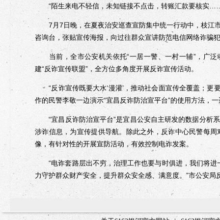
“陌生来电不轻信，未知链接不点击，转账汇款要核实……
7月7日晚，在夏夜治安巡查宣防集中统一行动中，枝江市
咨询台，张贴宣传海报，向过往群众宣讲防范电信网络诈骗
当前，全市公安机关依托“一居一警、一村一辅”，广泛动
建“反诈宣传联盟”，全方位多角度开展反诈宣传活动。
“反诈宣传既要大水‘漫灌’，推动社会面宣传全覆盖；更要
作的民警李敬一边演示“宜昌反诈防治宣平台”的使用方法，一
“宜昌反诈防治宣平台”是宜昌公安自主研发的数据分析系
涉诈信息，为宣传提供导航。除此之外，反诈中心民警每周
像，有针对性的开展宣防活动，有效控制电诈发案。
“电诈套路层出不穷，治理工作也要与时俱进，我们将进一
力守护群众财产安全，提升群众安全感、满意度。”市公安局