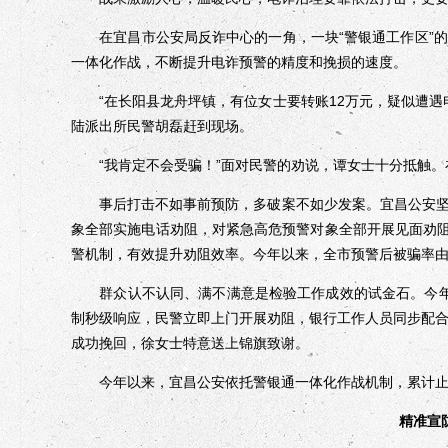
在宜昌市公安局反诈中心的一角，一块“警银通工作区”的
一体化作战，不断提升电诈预警的精度和挽损的速度。
“在长阳县龙舟坪镇，有位女士要转账12万元，疑似遭遇电
陆派出所民警胡磊赶到现场。
“我肯定不会受骗！”面对民警的劝说，谭女士十分抵触。在
事后打击不如事前预防，多破案不如少发案。宜昌公安坚
象全部实施电话劝阻，对紧急高危预警对象全部开展见面劝阻
警机制，有效提升劝阻效率。今年以来，全市预警后被骗率由9%
群众认不认同、满不满意是检验工作成效的试金石。今年
制秒级响应，民警立即上门开展劝阻，银行工作人员同步配合
成功挽回，徐女士特意送上锦旗致谢。
今年以来，宜昌公安依托警银通一体化作战机制，累计止付
精准宣