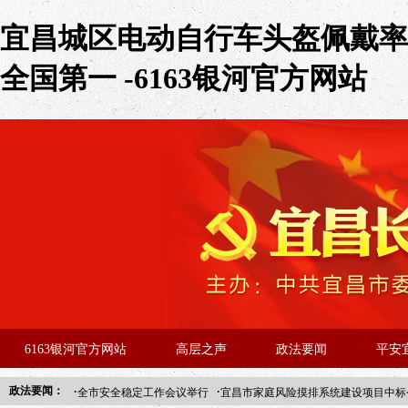
宜昌城区电动自行车头盔佩戴率
全国第一 -6163银河官方网站
6163银河官方网站
高层之声
政法要闻
平安
·
·
政法要闻：
全市安全稳定工作会议举行
宜昌市家庭风险摸排系统建设项目中标