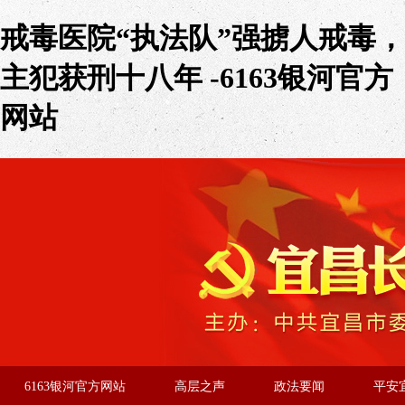
戒毒医院“执法队”强掳人戒毒，
主犯获刑十八年 -6163银河官方
网站
6163银河官方网站
高层之声
政法要闻
平安