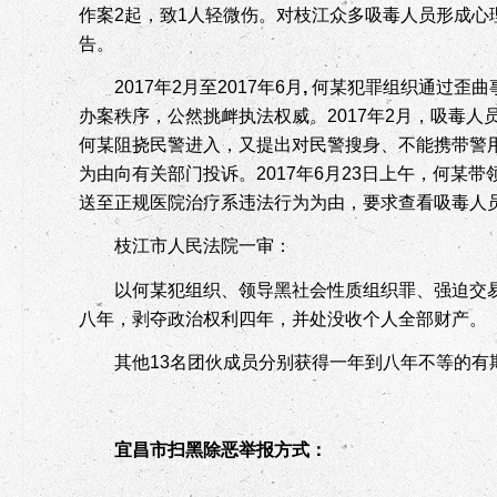
作案
2
起，致
1
人轻微伤。对枝江众多吸毒人员形成心
告。
2017
年
2
月至
2017
年
6
月
,
何某犯罪组织通过歪曲
办案秩序，公然挑衅执法权威。
2017
年
2
月，吸毒人
何某阻挠民警进入，又提出对民警搜身、不能携带警
为由向有关部门投诉。
2017
年
6
月
23
日上午，何某带
送至正规医院治疗系违法行为为由，要求查看吸毒人
枝江市人民法院一审：
以何某犯组织、领导黑社会性质组织罪、强迫交
八年，剥夺政治权利四年，并处没收个人全部财产。
其他
13
名团伙成员分别获得一年到八年不等的有
宜昌市扫黑除恶举报方式：