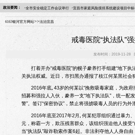
·
·
政法要闻：
全市安全稳定工作会议举行
宜昌市家庭风险摸排系统建设项目中标
年“招才兴业”事业单位人才引进·北京站人民大学入校工作提醒
>>
6163银河官方网站
法治宜昌
戒毒医院“执法队”
发布时间：2019-11-28
打着开办“戒毒医院”的幌子豢养打手组建“地下执法
关执法权威。近日，市扫黑办通报了枝江何某黑社会
2016
年底
,
43
岁的何某以
“
挽救吸毒家庭，为政府
招募和强拉人入伙，豢养一支
“
地下执法队
”
，统一配
警
”
。签订
“
保密协议
”
，禁止将强掳吸毒人员的行为外
2016
年底至
2017
年
2
月
,
何某犯罪组织通过暴力、
元，称霸一方，欺压残害群众，该组织强迫他人接受
“
当
“
执法队
”
敲诈勒索作案
6
起。非法剥夺他人人身自由