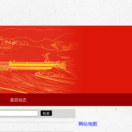
基层动态
·
·
5年“招才兴业”事业单位人才引进·北京站面试成绩公告
宜昌市2025
全市安全稳
网站地图
年“招才兴业