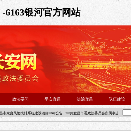
-6163银河官方网站
政法要闻
平安宜昌
法治宜昌
队伍建设
·
昌市家庭风险摸排系统建设项目中标公告
中共宜昌市委政法委员会所属事业单位202
·北京站人民大学入校工作提醒