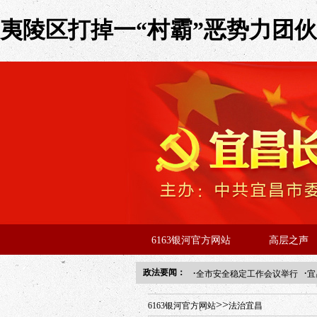
夷陵区打掉一“村霸”恶势力团伙 
6163银河官方网站
高层之声
·
·
政法要闻：
全市安全稳定工作会议举行
宜
年“招才兴业”事业单位人才引进
>>
6163银河官方网站
法治宜昌