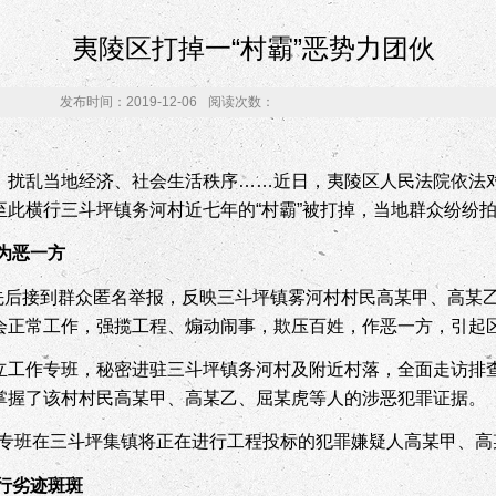
夷陵区打掉一“村霸”恶势力团伙
发布时间：2019-12-06
阅读次数：
，扰乱当地经济、社会生活秩序……近日，夷陵区人民法院依法
至此横行三斗坪镇务河村近七年的“村霸”被打掉，当地群众纷纷
为恶一方
先后接到群众匿名举报，反映三斗坪镇雾河村村民高某甲、高某
会正常工作，强揽工程、煽动闹事，欺压百姓，作恶一方，引起
立工作专班，秘密进驻三斗坪镇务河村及附近村落，全面走访排
掌握了该村村民高某甲、高某乙、屈某虎等人的涉恶犯罪证据。
专班在三斗坪集镇将正在进行工程投标的犯罪嫌疑人高某甲、高
行劣迹斑斑