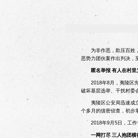
为非作恶，欺压百姓
恶势力团伙案作出判决，
匿名举报 有人在村里
2018
年
8
月，夷陵区
破坏基层选举、干扰村委
夷陵区公安局迅速成
个多月的缜密侦查，初步
2018
年
9
月
5
日，工作
一网打尽 三人抱团横