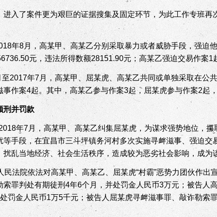
，进入了案件更为艰巨的证据搜集及固定环节，为此工作专班再
018
年
8
月，高某甲、高某乙分别采取暴力或者威胁手段，强迫
56736.50
元，违法所得数额
28151.90
元；高某乙强迫交易作案
1
月至
2017
年
7
月，高某甲、屈某虎、高某乙共同或单独采取在公
滋事作案
4
起。其中，高某乙参与作案
3
起，屈某虎参与作案
2
起
领刑并罚款
2018
年
7
月，高某甲、高某乙纠集屈某虎，为谋求强势地位，攥
扰等手段，在宜昌市三斗坪镇务河村多次实施寻衅滋事、强迫交
，扰乱当地经济、社会生活秩序，造成较为恶劣社会影响，成为
人民法院依法对高某甲、高某乙、屈某虎“村霸”恶势力团伙作出
勒索罪判处有期徒刑
4
年
6
个月，并处罚金人民币
3
万元；被告人
处罚金人民币
1
万
5
千元；被告人屈某虎寻衅滋事罪、敲诈勒索