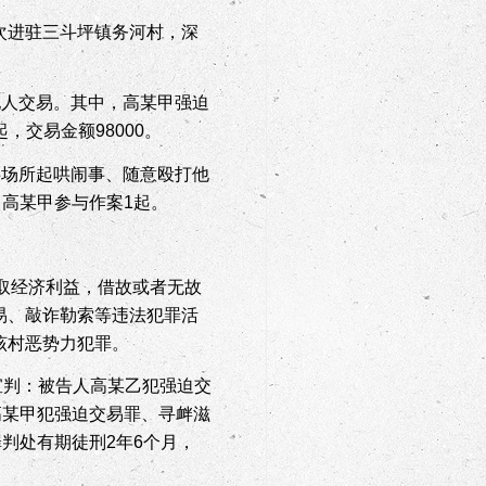
次进驻三斗坪镇务河村，深
他人交易。其中，高某甲强迫
起，交易金额
98000
。
共场所起哄闹事、随意殴打他
，高某甲参与作案
1
起。
取经济利益，借故或者无故
易、敲诈勒索等违法犯罪活
该村恶势力犯罪。
宣判：被告人高某乙犯强迫交
高某甲犯强迫交易罪、寻衅滋
罪判处有期徒刑
2
年
6
个月，