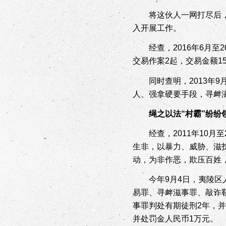
将这伙人一网打尽后
入开展工作。
经查，
2016
年
6
月至
2
交易作案
2
起，交易金额
1
同时查明，
2013
年
9
人、强拿硬要手段，寻衅
绳之以法“村霸”纷纷
经查，
2011
年
10
月至
生非，以暴力、威胁、滋
动，为非作恶，欺压百姓
今年
9
月
4
日，夷陵区
易罪、寻衅滋事罪、敲诈
事罪判处有期徒刑
2
年，并
并处罚金人民币
1
万元。