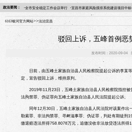
·
·
政法要闻：
全市安全稳定工作会议举行
宜昌市家庭风险摸排系统建设项目中标
年“招才兴业”事业单位人才引进·北京站人民大学入校工作提醒
>>
6163银河官方网站
法治宜昌
驳回上诉，五峰首例恶
发布时间：2020-09-04
日前，由五峰土家族自治县人民检察院提起公诉的李某等7
定，宣告驳回上诉，维持原判。
2019年11月23日，五峰土家族自治县人民检察院指控
法拘禁罪、伪证罪向五峰土家族自治县人民法院提起公诉。
同年12月30日，五峰土家族自治县人民法院对该案作出
勒索罪、非法拘禁罪、寻衅滋事罪、伪证罪，判处有期徒刑19年
缴退赔违法所得758.8078万元，追缴没收非法放贷违法所得18