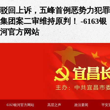
驳回上诉，五峰首例恶势力犯罪
集团案二审维持原判！ -6163银
河官方网站
6163银河官方网站
高层之声
政法要闻
平安