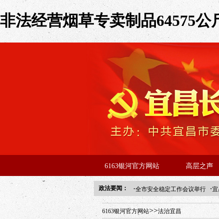
非法经营烟草专卖制品64575公
6163银河官方网站
高层之声
·
·
政法要闻：
全市安全稳定工作会议举行
宜
年“招才兴业”事业单位人才引进
>>
6163银河官方网站
法治宜昌