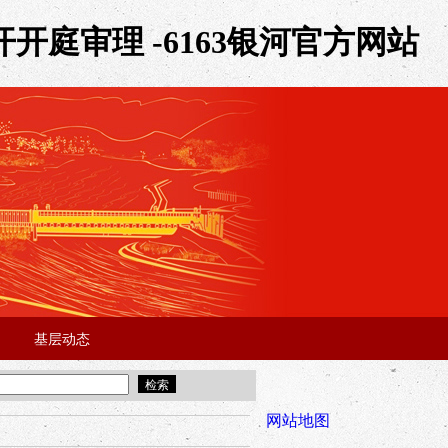
开庭审理 -6163银河官方网站
基层动态
·
·
5年“招才兴业”事业单位人才引进·北京站面试成绩公告
宜昌市2025
全市安全稳
网站地图
年“招才兴业