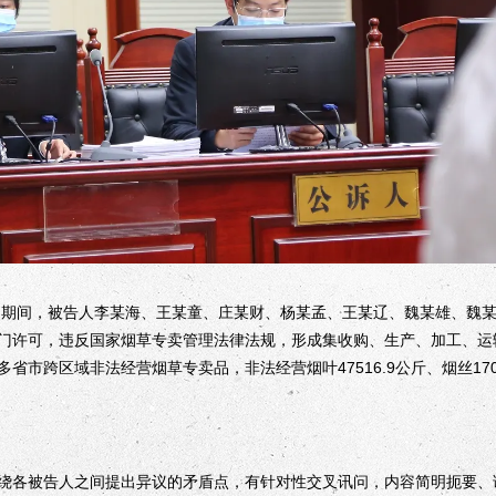
12月期间，被告人李某海、王某童、庄某财、杨某孟、王某辽、魏某雄、魏
门许可，违反国家烟草专卖管理法律法规，形成集收购、生产、加工、运
市跨区域非法经营烟草专卖品，非法经营烟叶47516.9公斤、烟丝17058.
各被告人之间提出异议的矛盾点，有针对性交叉讯问，内容简明扼要、