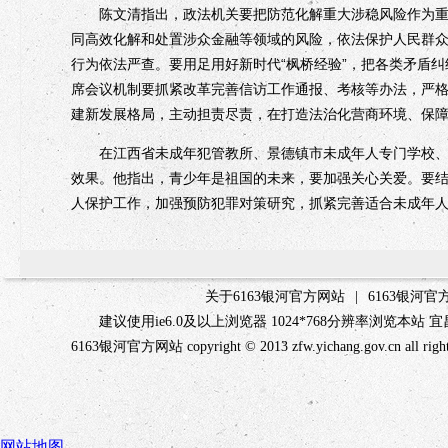
陈文清指出，政法机关要把防范化解重大涉稳风险作为重要
同高效化解和处置涉众金融等领域的风险，依法保护人民群众
行为依法严查。要用足用好新时代“枫桥经验”，把各类矛盾
席会议机制要抓紧改革完善信访工作通报、考核等办法，严
建新发展格局，主动担责尽责，在打造法治化营商环境、保
在江西省未成年犯管教所、景德镇市未成年人专门学校、南
效果。他指出，青少年是祖国的未来，要加强关心关爱。要
人保护工作，加强预防犯罪对策研究，抓紧完善适合未成年
关于6163银河官方网站
|
6163银河
建议使用ie6.0及以上浏览器 1024*768分辨率浏览本
6163银河官方网站 copyright © 2013 zfw.yichang.gov.c
网站地图