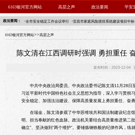
6163银河官方网站
高层之声
政法要闻
平安
·
·
政法要闻：
全市安全稳定工作会议举行
宜昌市家庭风险摸排系统建设项目中标
年“招才兴业”事业单位人才引进·北京站人民大学入校工作提醒
>>
6163银河官方网站
高层之声
陈文清在江西调研时强调 勇担重任 
发布时间：2023-12-04
中共中央政治局委员、中央政法委书记陈文清11月28日至
习近平新时代中国特色社会主义思想为指导，深入学习贯彻
安全稳定、加强法治建设、保障高质量发展上勇担重任、奋
在瑞金，陈文清参观了中华苏维埃共和国法制建设纪念馆。
明、担当奉献的红色血脉。政法机关要结合高质量推进第二批
确立”、坚决做到“两个维护”。要锤炼钢铁般的纪律作风，