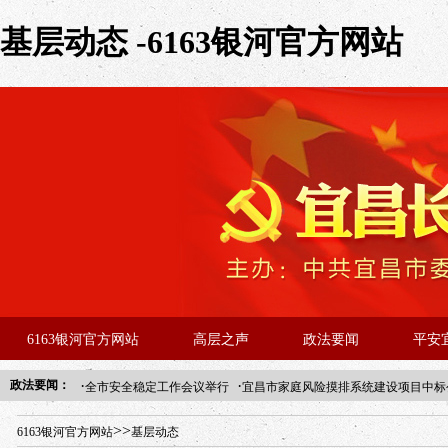
基层动态 -6163银河官方网站
6163银河官方网站
高层之声
政法要闻
平安
·
·
政法要闻：
全市安全稳定工作会议举行
宜昌市家庭风险摸排系统建设项目中标
年“招才兴业”事业单位人才引进·北京站人民大学入校工作提醒
>>
6163银河官方网站
基层动态