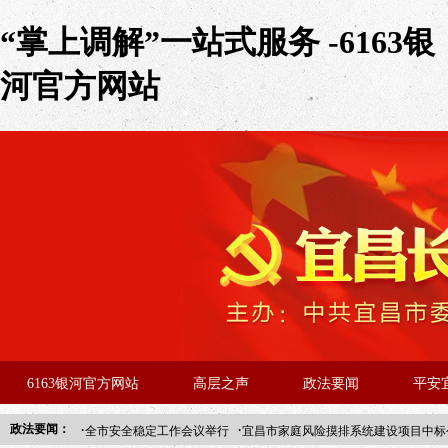
“掌上调解”一站式服务 -6163银
河官方网站
6163银河官方网站
高层之声
政法要闻
平安
·
·
政法要闻：
全市安全稳定工作会议举行
宜昌市家庭风险摸排系统建设项目中标