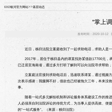
年“招才兴业”事业单位人才引进·北京站人民大学入校工作提醒
>>
6163银河官方网站
基层动态
“掌上
发布时间：2020-10-12
近日，秭归法院立案庭收到了一起求助电话，求助人是一
2017年，居住于秭归县内的谭某找孙某借款17700元
已迁居至海南省，通过多方打听了解到可以向法院寻求帮助
立案庭法官接到求助电话后，迅速联系谭某，通过视频方式
次表示感谢：我腿脚不好，借款也已经被拖欠三年，本来没
事。
随着一站式多元解纷机制和诉讼服务体系建设工作的推进，
人必须亲自到法院诉讼的传统方式，为当事人提供高效、便
的“一站式服务”。（来源：秭归法院）