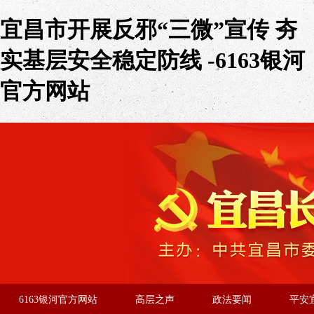
宜昌市开展反邪“三微”宣传 夯
实基层安全稳定防线 -6163银河
官方网站
6163银河官方网站
高层之声
政法要闻
平安