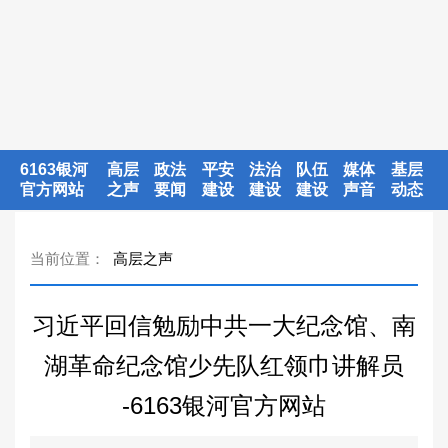
6163银河
高层
政法
平安
法治
队伍
媒体
基层
官方网站
之声
要闻
建设
建设
建设
声音
动态
当前位置：
高层之声
习近平回信勉励中共一大纪念馆、南
湖革命纪念馆少先队红领巾讲解员
-6163银河官方网站