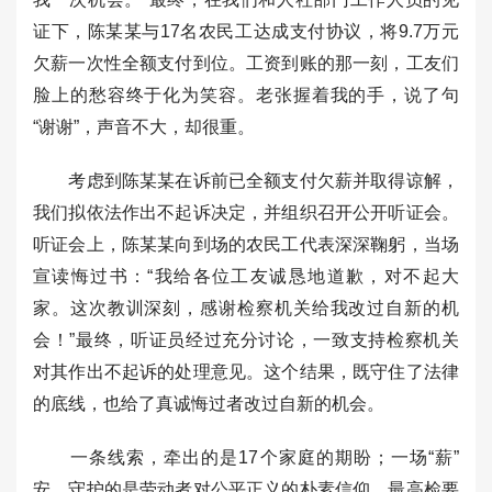
证下，陈某某与17名农民工达成支付协议，将9.7万元
欠薪一次性全额支付到位。工资到账的那一刻，工友们
脸上的愁容终于化为笑容。老张握着我的手，说了句
“谢谢”，声音不大，却很重。
考虑到陈某某在诉前已全额支付欠薪并取得谅解，
我们拟依法作出不起诉决定，并组织召开公开听证会。
听证会上，陈某某向到场的农民工代表深深鞠躬，当场
宣读悔过书：“我给各位工友诚恳地道歉，对不起大
家。这次教训深刻，感谢检察机关给我改过自新的机
会！”最终，听证员经过充分讨论，一致支持检察机关
对其作出不起诉的处理意见。这个结果，既守住了法律
的底线，也给了真诚悔过者改过自新的机会。
一条线索，牵出的是17个家庭的期盼；一场“薪”
安，守护的是劳动者对公平正义的朴素信仰。最高检要