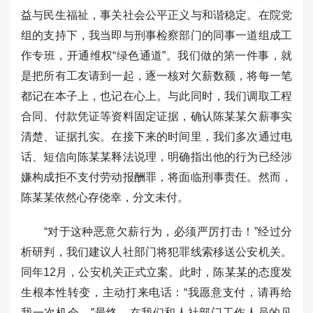
益与民生福祉，事关社会公平正义与和谐稳定。在院党
组的支持下，我当即与刑事检察部门的同事一道组成工
作专班，开通维权“绿色通道”。我们做的第一件事，就
是把所有工友请到一起，逐一核对欠薪数额，将每一笔
都记在本子上，也记在心上。与此同时，我们调取工程
合同、付款凭证等资料固定证据，确认陈某某欠薪事实
清楚、证据扎实。在接下来的时间里，我们多次通过电
话、短信向陈某某释法说理，明确指出他的行为已经涉
嫌构成拒不支付劳动报酬罪，将面临刑事责任。然而，
陈某某依然心存侥幸，分文未付。
“对于这种恶意欠薪行为，必须严厉打击！”经过分
析研判，我们建议人社部门将犯罪线索移送公安机关。
同年12月，公安机关正式立案。此时，陈某某的态度发
生根本性转变，主动打来电话：“我愿意支付，请再给
我一次机会。”最终，在我们和人社部门工作人员的见