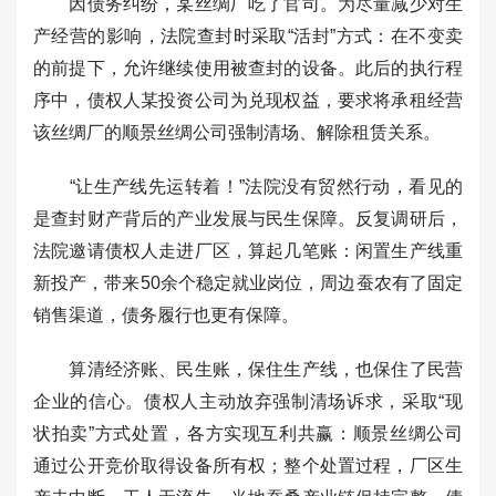
因债务纠纷，某丝绸厂吃了官司。为尽量减少对生
产经营的影响，法院查封时采取“活封”方式：在不变卖
的前提下，允许继续使用被查封的设备。此后的执行程
序中，债权人某投资公司为兑现权益，要求将承租经营
该丝绸厂的顺景丝绸公司强制清场、解除租赁关系。
“让生产线先运转着！”法院没有贸然行动，看见的
是查封财产背后的产业发展与民生保障。反复调研后，
法院邀请债权人走进厂区，算起几笔账：闲置生产线重
新投产，带来50余个稳定就业岗位，周边蚕农有了固定
销售渠道，债务履行也更有保障。
算清经济账、民生账，保住生产线，也保住了民营
企业的信心。债权人主动放弃强制清场诉求，采取“现
状拍卖”方式处置，各方实现互利共赢：顺景丝绸公司
通过公开竞价取得设备所有权；整个处置过程，厂区生