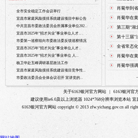
肖菊华到
全市安全稳定工作会议举行
肖菊华在黄
宜昌市家庭风险摸排系统建设项目中标公告
中共宜昌市委政法委员会所属事业单位202...
第三期“湖
宜昌市2025年“招才兴业”事业单位人才...
第十三届“
市委第一巡察组向市委政法委反馈巡察情况
全省常态
宜昌市2025年“招才兴业”事业单位人才...
宜昌市2025年“招才兴业”事业单位 人...
肖菊华在
杨卫华赴五峰调研基层政法工作
肖菊华强调
宜昌市家庭风险摸排系统建设项目竞争性...
市委政法委员会全体会议召开 宣讲党的...
关于6163银河官方网站
|
6163银河
建议使用ie6.0及以上浏览器 1024*768分辨率浏览本
6163银河官方网站 copyright © 2013 zfw.yichang.gov.c
网站地图