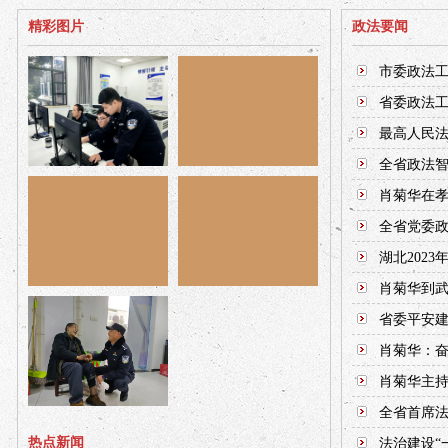
精彩图片
政法要闻
市委政法
省委政法工
最高人民
全省政法
肖菊华在孝
全省党委
湖北202
肖菊华到
省委平安
肖菊华：奋
肖菊华主持
全省首席
热点新闻
法治建设“