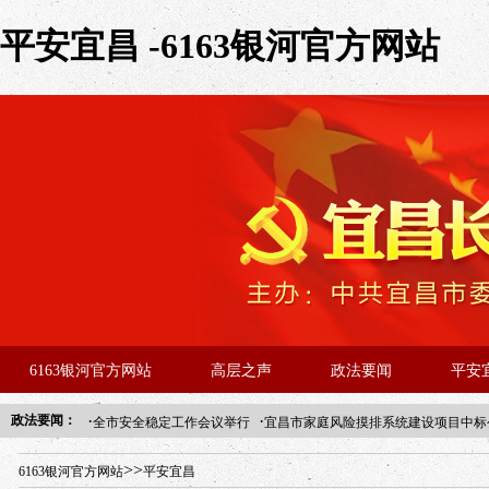
平安宜昌 -6163银河官方网站
6163银河官方网站
高层之声
政法要闻
平安
·
·
政法要闻：
全市安全稳定工作会议举行
宜昌市家庭风险摸排系统建设项目中标
年“招才兴业”事业单位人才引进·北京站人民大学入校工作提醒
>>
6163银河官方网站
平安宜昌