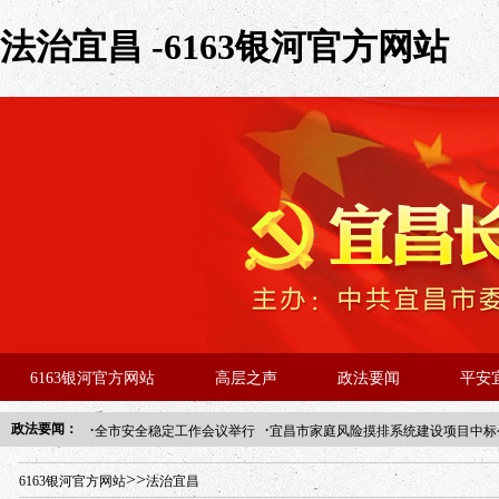
法治宜昌 -6163银河官方网站
6163银河官方网站
高层之声
政法要闻
平安
·
·
政法要闻：
全市安全稳定工作会议举行
宜昌市家庭风险摸排系统建设项目中标
年“招才兴业”事业单位人才引进·北京站人民大学入校工作提醒
>>
6163银河官方网站
法治宜昌