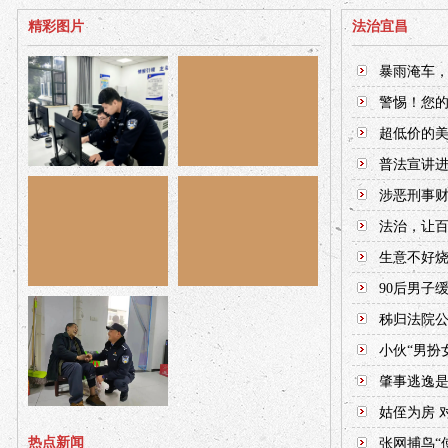
精彩图片
法治宜昌
暴雨淹车
警惕！您
超低价的
普法宣讲进
涉恶刑事财
法治，让
生意不好
90后男子
秭归法院
小伙“男扮
肇事逃逸
姑侄为房 
热点新闻
张网捕鸟“