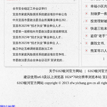
幸福小区共
全市安全稳定工作会议举行
别做梦一
宜昌市家庭风险摸排系统建设项目中标公告
中共宜昌市委政法委员会所属事业单位202...
投资理财
宜昌市2025年“招才兴业”事业单位人才...
快递三轮未
市委第一巡察组向市委政法委反馈巡察情况
盗窃“老手
宜昌市2025年“招才兴业”事业单位人才...
宜昌市2025年“招才兴业”事业单位 人...
撕毁文书、
杨卫华赴五峰调研基层政法工作
熊某等25
宜昌市家庭风险摸排系统建设项目竞争性...
1
市委政法委员会全体会议召开 宣讲党的...
关于6163银河官方网站
|
6163银河
建议使用ie6.0及以上浏览器 1024*768分辨率浏览本
6163银河官方网站 copyright © 2013 zfw.yichang.gov.c
网站地图