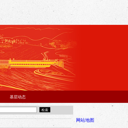
基层动态
·
·
5年“招才兴业”事业单位人才引进·北京站面试成绩公告
宜昌市2025
全市安全稳
网站地图
年“招才兴业