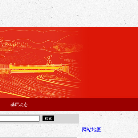
基层动态
·
·
5年“招才兴业”事业单位人才引进·北京站面试成绩公告
宜昌市2025
全市安全稳
网站地图
年“招才兴业