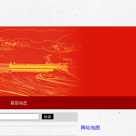
基层动态
·
·
5年“招才兴业”事业单位人才引进·北京站面试成绩公告
宜昌市2025
全市安全稳
网站地图
年“招才兴业