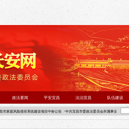
政法要闻
平安宜昌
法治宜昌
队伍建设
·
昌市家庭风险摸排系统建设项目中标公告
中共宜昌市委政法委员会所属事业单位202
·北京站人民大学入校工作提醒