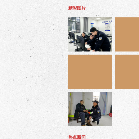
精彩图片
热点新闻