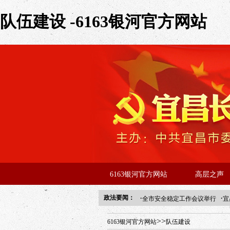
队伍建设 -6163银河官方网站
6163银河官方网站
高层之声
·
·
政法要闻：
全市安全稳定工作会议举行
宜
年“招才兴业”事业单位人才引进
>>
6163银河官方网站
队伍建设