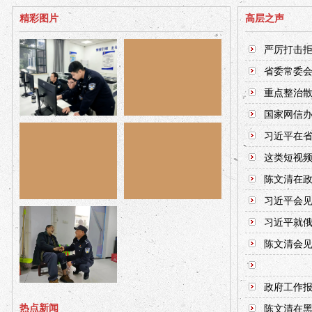
精彩图片
高层之声
严厉打击拒
省委常委会
重点整治
国家网信
习近平在省
这类短视
陈文清在政
习近平会
习近平就
陈文清会
​政府工作
热点新闻
陈文清在黑