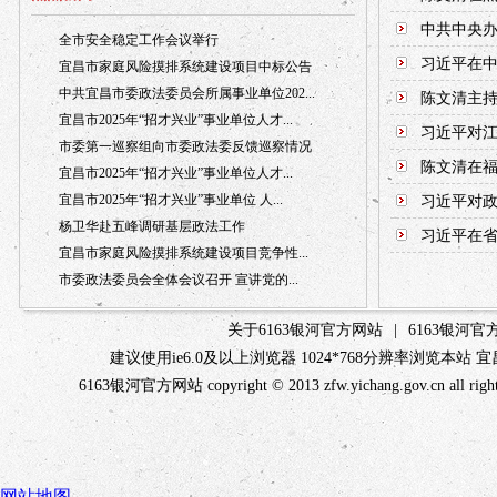
中共中央办
全市安全稳定工作会议举行
习近平在中
宜昌市家庭风险摸排系统建设项目中标公告
中共宜昌市委政法委员会所属事业单位202...
陈文清主持
宜昌市2025年“招才兴业”事业单位人才...
习近平对
市委第一巡察组向市委政法委反馈巡察情况
陈文清在福
宜昌市2025年“招才兴业”事业单位人才...
宜昌市2025年“招才兴业”事业单位 人...
习近平对
杨卫华赴五峰调研基层政法工作
习近平在
宜昌市家庭风险摸排系统建设项目竞争性...
市委政法委员会全体会议召开 宣讲党的...
关于6163银河官方网站
|
6163银河
建议使用ie6.0及以上浏览器 1024*768分辨率浏览本
6163银河官方网站 copyright © 2013 zfw.yichang.gov.c
网站地图