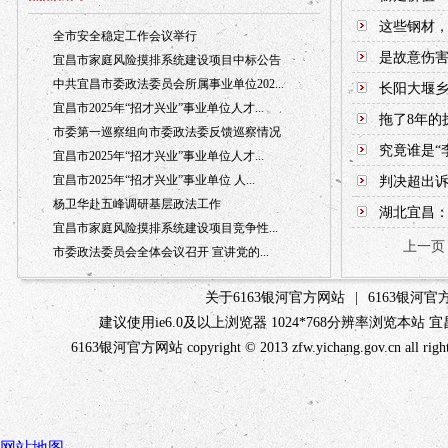
这些钢材，
全市安全稳定工作会议举行
是故意伤害
宜昌市家庭风险摸排系统建设项目中标公告
中共宜昌市委政法委员会所属事业单位202...
长阳大堰乡
宜昌市2025年“招才兴业”事业单位人才...
拖了8年的
市委第一巡察组向市委政法委反馈巡察情况
究竟谁是“
宜昌市2025年“招才兴业”事业单位人才...
宜昌市2025年“招才兴业”事业单位 人...
判决超出
杨卫华赴五峰调研基层政法工作
湖北宜昌：
宜昌市家庭风险摸排系统建设项目竞争性...
上一页
市委政法委员会全体会议召开 宣讲党的...
关于6163银河官方网站
|
6163银河
建议使用ie6.0及以上浏览器 1024*768分辨率浏览本
6163银河官方网站 copyright © 2013 zfw.yichang.gov.c
网站地图