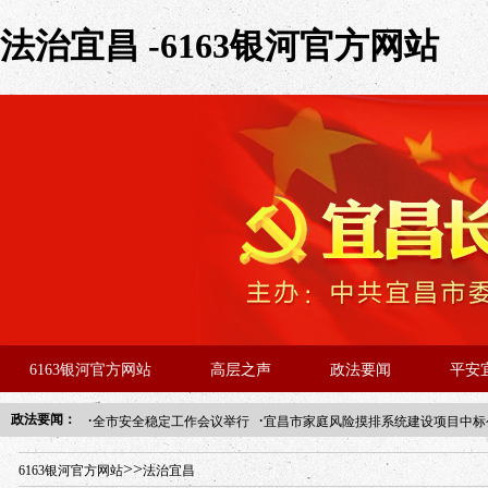
法治宜昌 -6163银河官方网站
6163银河官方网站
高层之声
政法要闻
平安
·
·
政法要闻：
全市安全稳定工作会议举行
宜昌市家庭风险摸排系统建设项目中标
年“招才兴业”事业单位人才引进·北京站人民大学入校工作提醒
>>
6163银河官方网站
法治宜昌