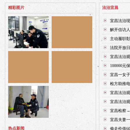
精彩图片
法治宜昌
宜昌法治现
解开信访人
主动履职彰
法院开放日
宜昌法治观
100000
宜昌一女子
检方助推电
宜昌法治观
宜昌法治观
宜昌检察
宜昌夫妻一
热点新闻
偷走价值6