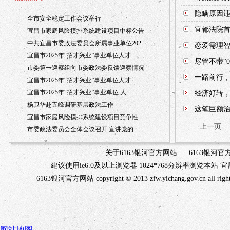
隐瞒原因违
全市安全稳定工作会议举行
宜都法院首
宜昌市家庭风险摸排系统建设项目中标公告
中共宜昌市委政法委员会所属事业单位202...
恋爱需理智
宜昌市2025年“招才兴业”事业单位人才...
尽管不带“0
市委第一巡察组向市委政法委反馈巡察情况
一路前行，
宜昌市2025年“招才兴业”事业单位人才...
宜昌市2025年“招才兴业”事业单位 人...
经济好转，
杨卫华赴五峰调研基层政法工作
这笔巨额治
宜昌市家庭风险摸排系统建设项目竞争性...
上一页
市委政法委员会全体会议召开 宣讲党的...
关于6163银河官方网站
|
6163银河
建议使用ie6.0及以上浏览器 1024*768分辨率浏览本
6163银河官方网站 copyright © 2013 zfw.yichang.gov.c
网站地图