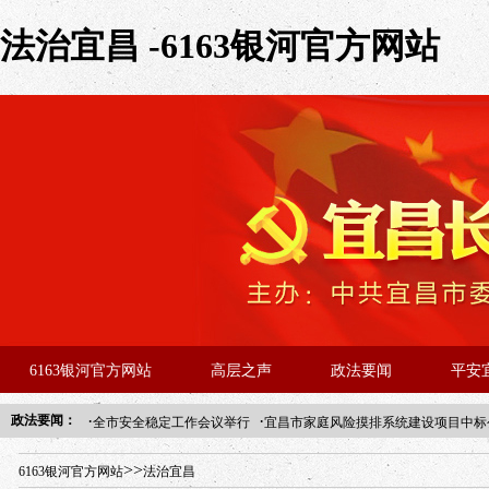
法治宜昌 -6163银河官方网站
6163银河官方网站
高层之声
政法要闻
平安
·
·
政法要闻：
全市安全稳定工作会议举行
宜昌市家庭风险摸排系统建设项目中标
年“招才兴业”事业单位人才引进·北京站人民大学入校工作提醒
>>
6163银河官方网站
法治宜昌