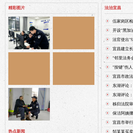
精彩图片
法治宜昌
伍家岗区检
开设“黑加油
法官使出“
宜昌建立
“邻里法务
“按键”伤
宜昌市政
东湖评论：
东湖评论：
秭归法院
保洁阿姨挪
宜昌市举行
热点新闻
邹某某买